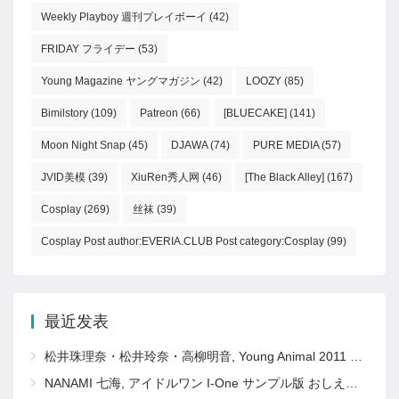
Weekly Playboy 週刊プレイボーイ
(42)
FRIDAY フライデー
(53)
Young Magazine ヤングマガジン
(42)
LOOZY
(85)
Bimilstory
(109)
Patreon
(66)
[BLUECAKE]
(141)
Moon Night Snap
(45)
DJAWA
(74)
PURE MEDIA
(57)
JVID美模
(39)
XiuRen秀人网
(46)
[The Black Alley]
(167)
Cosplay
(269)
丝袜
(39)
Cosplay Post author:EVERIA.CLUB Post category:Cosplay
(99)
最近发表
松井珠理奈・松井玲奈・高柳明音, Young Animal 2011 No.11 (ヤングアニマル 2011年11号)
NANAMI 七海, アイドルワン I-One サンプル版 おしえて！ななみ先生