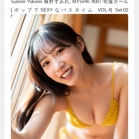
Sumire Yokono 横野すみれ, MYSPA! #007 旬撮ガール
[ポップでSEXYなバスタイム VOL.4] Set.02