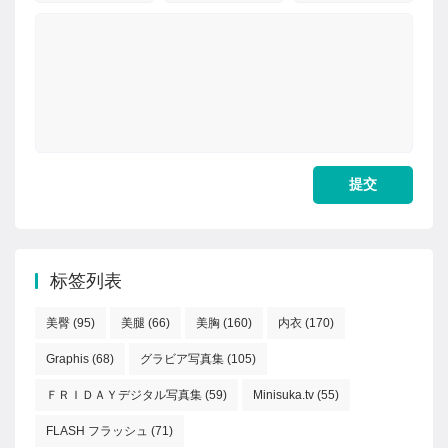
标签列表
美臀
(95)
美腿
(66)
美胸
(160)
内衣
(170)
Graphis
(68)
グラビア写真集
(105)
ＦＲＩＤＡＹデジタル写真集
(59)
Minisuka.tv
(55)
FLASH フラッシュ
(71)