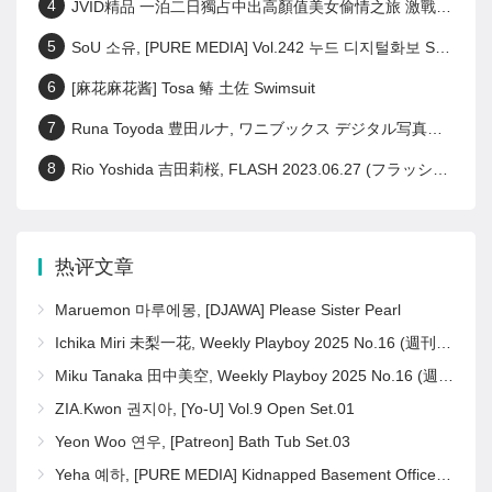
4
JVID精品 一泊二日獨占中出高顏值美女偷情之旅 激戰泡溫泉SEX啪啪啪! Set.02
5
SoU 소유, [PURE MEDIA] Vol.242 누드 디지털화보 Set.01
6
[麻花麻花酱] Tosa 䲠 土佐 Swimsuit
7
Runa Toyoda 豊田ルナ, ワニブックス デジタル写真集 『 君の笑顔が好きなんだ 』 Set.01
8
Rio Yoshida 吉田莉桜, FLASH 2023.06.27 (フラッシュ 2023年6月27日号)
热评文章
Maruemon 마루에몽, [DJAWA] Please Sister Pearl
Ichika Miri 未梨一花, Weekly Playboy 2025 No.16 (週刊プレイボーイ 2025年16号)
Miku Tanaka 田中美空, Weekly Playboy 2025 No.16 (週刊プレイボーイ 2025年16号)
ZIA.Kwon 권지아, [Yo-U] Vol.9 Open Set.01
Yeon Woo 연우, [Patreon] Bath Tub Set.03
Yeha 예하, [PURE MEDIA] Kidnapped Basement Office Girl Set.02