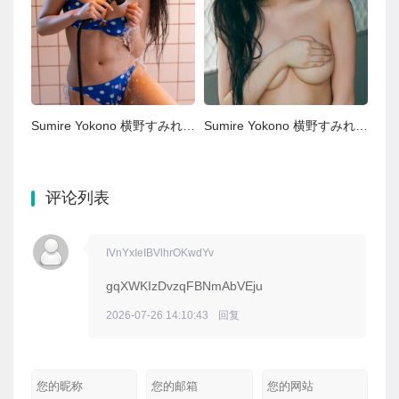
Sumire Yokono 横野すみれ, MYSPA! #007 旬撮ガール [ポップでSEXYなバスタイム VOL.4] Set.01
Sumire Yokono 横野すみれ, 週プレ Photo Book ｢続・No One｣ Set.05
评论列表
IVnYxIeIBVlhrOKwdYv
gqXWKIzDvzqFBNmAbVEju
2026-07-26 14:10:43
回复