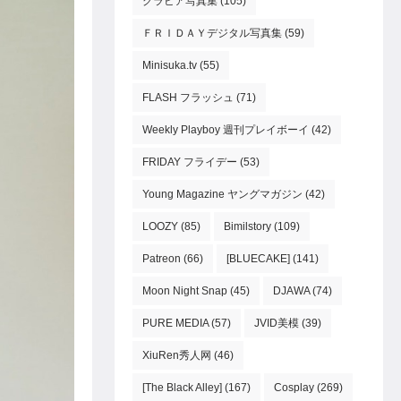
グラビア写真集
(105)
ＦＲＩＤＡＹデジタル写真集
(59)
Minisuka.tv
(55)
FLASH フラッシュ
(71)
Weekly Playboy 週刊プレイボーイ
(42)
FRIDAY フライデー
(53)
Young Magazine ヤングマガジン
(42)
LOOZY
(85)
Bimilstory
(109)
Patreon
(66)
[BLUECAKE]
(141)
Moon Night Snap
(45)
DJAWA
(74)
PURE MEDIA
(57)
JVID美模
(39)
XiuRen秀人网
(46)
[The Black Alley]
(167)
Cosplay
(269)