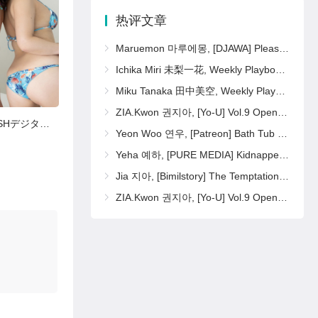
热评文章
Maruemon 마루에몽, [DJAWA] Please Sister Pearl
Ichika Miri 未梨一花, Weekly Playboy 2025 No.16 (週刊プレイボーイ 2025年16号)
Miku Tanaka 田中美空, Weekly Playboy 2025 No.16 (週刊プレイボーイ 2025年16号)
ZIA.Kwon 권지아, [Yo-U] Vol.9 Open Set.01
ミスFLASH2022, FLASHデジタル写真集 [新世代] Set.02
Umi Shinonome 東雲うみ, FLASHデジタル写真集 『密会』 Set.01
Yeon Woo 연우, [Patreon] Bath Tub Set.03
Yeha 예하, [PURE MEDIA] Kidnapped Basement Office Girl Set.02
Jia 지아, [Bimilstory] The Temptation of Black Qipao Set.02
ZIA.Kwon 권지아, [Yo-U] Vol.9 Open Set.02