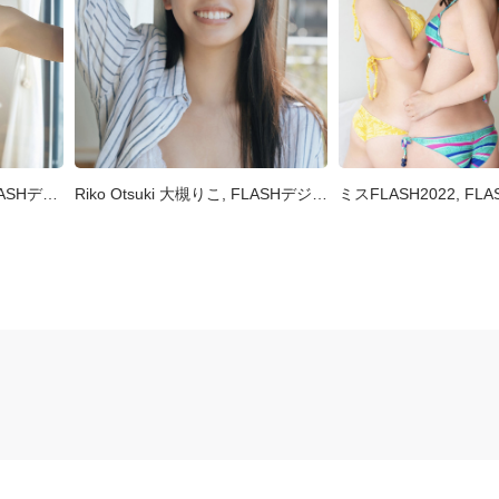
Misaki Jimbu 神部美咲, FLASHデジタル写真集 『ここだけの話 vol.1』 Set.03
Riko Otsuki 大槻りこ, FLASHデジタル写真集 『朝陽と&#8230;』 Set.01