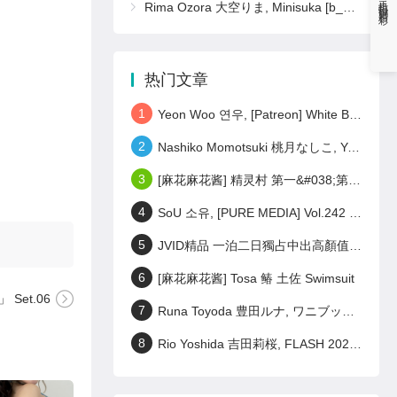
手机扫码更精彩
Rima Ozora 大空りま, Minisuka [b_gen_ppv01_ozora_r16]
热门文章
1
Yeon Woo 연우, [Patreon] White Bodysuit Set.02
2
Nashiko Momotsuki 桃月なしこ, Young Magazine 2023 No.28 (ヤングマガジン 2023年28号)
3
[麻花麻花酱] 精灵村 第一&#038;第三村人 Elf Village
4
SoU 소유, [PURE MEDIA] Vol.242 누드 디지털화보 Set.01
5
JVID精品 一泊二日獨占中出高顏值美女偷情之旅 激戰泡溫泉SEX啪啪啪! Set.02
6
[麻花麻花酱] Tosa 䲠 土佐 Swimsuit
Set.06
7
Runa Toyoda 豊田ルナ, ワニブックス デジタル写真集 『 君の笑顔が好きなんだ 』 Set.01
8
Rio Yoshida 吉田莉桜, FLASH 2023.06.27 (フラッシュ 2023年6月27日号)