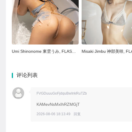
Umi Shinonome 東雲うみ, FLASHデジタル写真集 『密会』 Set.02
评论列表
FVGDuuuGoFjdquBwInkRuTZb
KAMevNsMxIhRZMGjT
2026-08-06 18:13:49
回复