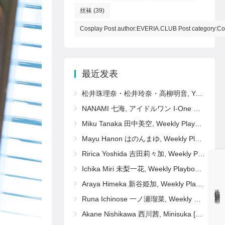
丝袜
(39)
Cosplay Post author:EVERIA.CLUB Post category:Co
最近发表
松井珠理奈・松井玲奈・高柳明音, Young Animal 2011 No.11 (ヤングアニマル 2011年11号)
NANAMI 七海, アイドルワン I-One サンプル版 おしえて！ななみ先生
Miku Tanaka 田中美空, Weekly Playboy 2025 No.16 (週刊プレイボーイ 2025年16号)
Mayu Hanon はのんまゆ, Weekly Playboy 2025 No.16 (週刊プレイボーイ 2025年16号)
Ririca Yoshida 吉田莉々加, Weekly Playboy 2025 No.16 (週刊プレイボーイ 2025年16号)
Ichika Miri 未梨一花, Weekly Playboy 2025 No.16 (週刊プレイボーイ 2025年16号)
Araya Himeka 新谷姫加, Weekly Playboy 2025 No.16 (週刊プレイボーイ 2025年16号)
手机扫码更精彩
Runa Ichinose 一ノ瀬瑠菜, Weekly Playboy 2025 No.16 (週刊プレイボーイ 2025年16号)
Akane Nishikawa 西川茜, Minisuka [b_gen_ppv01_nishikawa_a14]