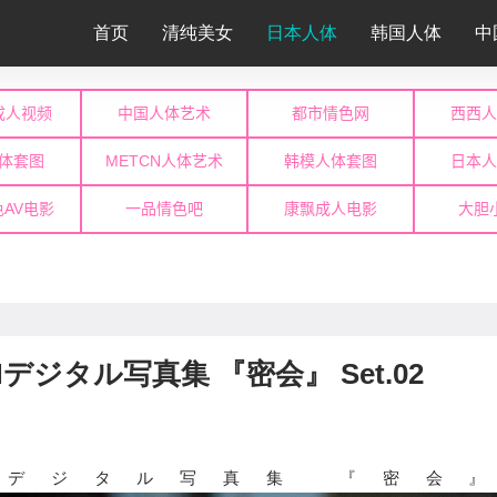
首页
清纯美女
日本人体
韩国人体
中
ASHデジタル写真集 『密会』 Set.02
 FLASHデジタル写真集 『密会』 Se