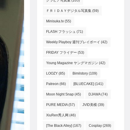
グラビア写真集
(105)
ＦＲＩＤＡＹデジタル写真集
(59)
Minisuka.tv
(55)
FLASH フラッシュ
(71)
Weekly Playboy 週刊プレイボーイ
(42)
FRIDAY フライデー
(53)
Young Magazine ヤングマガジン
(42)
LOOZY
(85)
Bimilstory
(109)
Patreon
(66)
[BLUECAKE]
(141)
Moon Night Snap
(45)
DJAWA
(74)
PURE MEDIA
(57)
JVID美模
(39)
XiuRen秀人网
(46)
[The Black Alley]
(167)
Cosplay
(269)