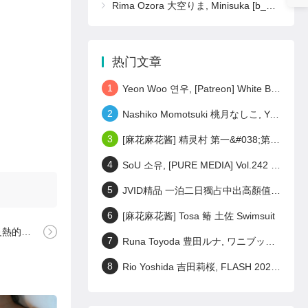
Rima Ozora 大空りま, Minisuka [b_gen_ppv01_ozora_r16]
热门文章
1
Yeon Woo 연우, [Patreon] White Bodysuit Set.02
2
Nashiko Momotsuki 桃月なしこ, Young Magazine 2023 No.28 (ヤングマガジン 2023年28号)
3
[麻花麻花酱] 精灵村 第一&#038;第三村人 Elf Village
4
SoU 소유, [PURE MEDIA] Vol.242 누드 디지털화보 Set.01
5
JVID精品 一泊二日獨占中出高顏值美女偷情之旅 激戰泡溫泉SEX啪啪啪! Set.02
6
[麻花麻花酱] Tosa 䲠 土佐 Swimsuit
t.03
7
Runa Toyoda 豊田ルナ, ワニブックス デジタル写真集 『 君の笑顔が好きなんだ 』 Set.01
8
Rio Yoshida 吉田莉桜, FLASH 2023.06.27 (フラッシュ 2023年6月27日号)