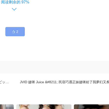
97%
2
34号)
JVID 婕咪 Juice &#8211; 民宿巧遇正妹婕咪給了我夢幻又炙熱的假期 Se