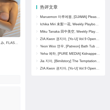
热评文章
Maruemon 마루에몽, [DJAWA] Please Sister Pearl
Ichika Miri 未梨一花, Weekly Playboy 2025 No.16 (週刊プレイボーイ 2025年16号)
Miku Tanaka 田中美空, Weekly Playboy 2025 No.16 (週刊プレイボーイ 2025年16号)
ZIA.Kwon 권지아, [Yo-U] Vol.9 Open Set.01
Umi Shinonome 東雲うみ, FLASHデジタル写真集 『密会』 Set.01
Anna Otsuka 大塚杏奈, FLASHデジタル写真集 ミスFLASH2022 Set.02
Yeon Woo 연우, [Patreon] Bath Tub Set.03
Yeha 예하, [PURE MEDIA] Kidnapped Basement Office Girl Set.02
Jia 지아, [Bimilstory] The Temptation of Black Qipao Set.02
ZIA.Kwon 권지아, [Yo-U] Vol.9 Open Set.02