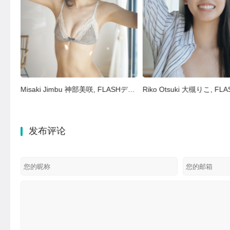
Anna Otsuka 大塚杏奈, FLASHデジタル写真集 ミスFLASH2022 Set.03
Misaki Jimbu 神部美咲, FLASHデジタル写真集 『ここだけの話 vol.1』 Set.03
发布评论