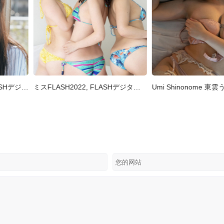
Riko Otsuki 大槻りこ, FLASHデジタル写真集 『朝陽と&#8230;』 Set.01
ミスFLASH2022, FLASHデジタル写真集 [新世代] Set.02