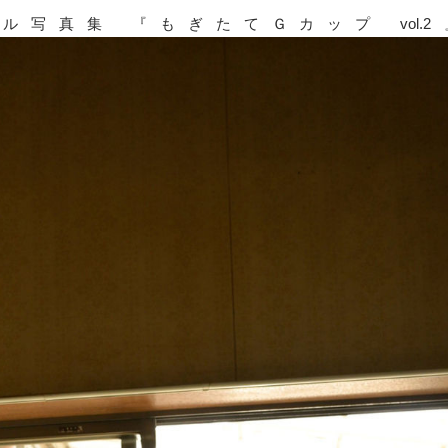
Yデジタル写真集 『もぎたてＧカップ vol.2』 S