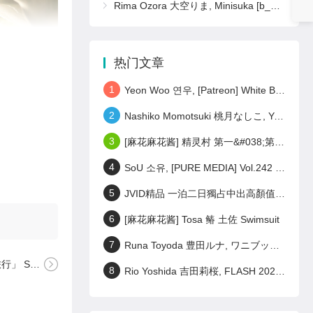
Rima Ozora 大空りま, Minisuka [b_gen_ppv01_ozora_r16]
热门文章
1
Yeon Woo 연우, [Patreon] White Bodysuit Set.02
2
Nashiko Momotsuki 桃月なしこ, Young Magazine 2023 No.28 (ヤングマガジン 2023年28号)
3
[麻花麻花酱] 精灵村 第一&#038;第三村人 Elf Village
4
SoU 소유, [PURE MEDIA] Vol.242 누드 디지털화보 Set.01
5
JVID精品 一泊二日獨占中出高顏值美女偷情之旅 激戰泡溫泉SEX啪啪啪! Set.02
6
[麻花麻花酱] Tosa 䲠 土佐 Swimsuit
7
Runa Toyoda 豊田ルナ, ワニブックス デジタル写真集 『 君の笑顔が好きなんだ 』 Set.01
et.03
8
Rio Yoshida 吉田莉桜, FLASH 2023.06.27 (フラッシュ 2023年6月27日号)