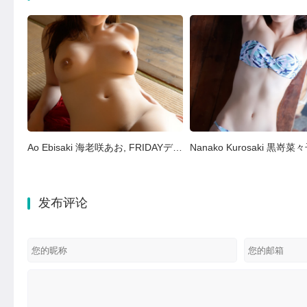
Ao Ebisaki 海老咲あお, FRIDAYデジタル写真集 『もぎたてＧカップ vol.2』 Set.01
发布评论