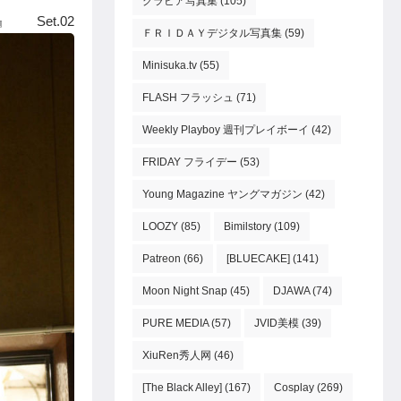
グラビア写真集
(105)
et.02
ＦＲＩＤＡＹデジタル写真集
(59)
Minisuka.tv
(55)
FLASH フラッシュ
(71)
Weekly Playboy 週刊プレイボーイ
(42)
FRIDAY フライデー
(53)
Young Magazine ヤングマガジン
(42)
LOOZY
(85)
Bimilstory
(109)
Patreon
(66)
[BLUECAKE]
(141)
Moon Night Snap
(45)
DJAWA
(74)
PURE MEDIA
(57)
JVID美模
(39)
XiuRen秀人网
(46)
[The Black Alley]
(167)
Cosplay
(269)