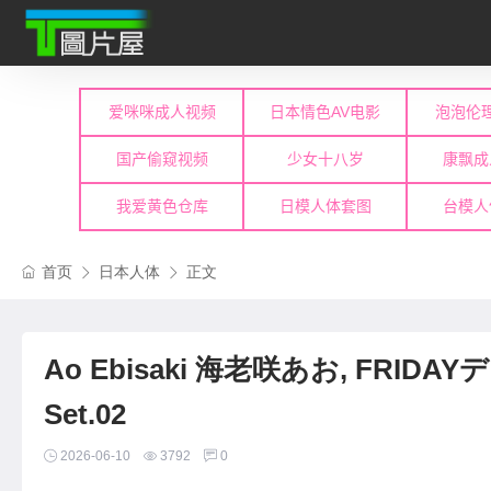
首页
日本人体
正文
Ao Ebisaki 海老咲あお, FRI
Set.02
2026-06-10
3792
0