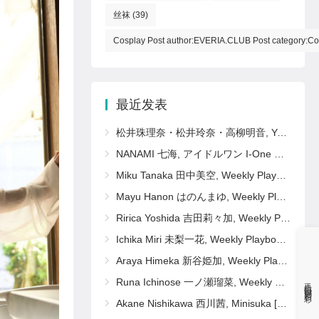
丝袜
(39)
Cosplay Post author:EVERIA.CLUB Post category:Co
最近发表
松井珠理奈・松井玲奈・高柳明音, Young Animal 2011 No.11 (ヤングアニマル 2011年11号)
NANAMI 七海, アイドルワン I-One サンプル版 おしえて！ななみ先生
Miku Tanaka 田中美空, Weekly Playboy 2025 No.16 (週刊プレイボーイ 2025年16号)
Mayu Hanon はのんまゆ, Weekly Playboy 2025 No.16 (週刊プレイボーイ 2025年16号)
Ririca Yoshida 吉田莉々加, Weekly Playboy 2025 No.16 (週刊プレイボーイ 2025年16号)
Ichika Miri 未梨一花, Weekly Playboy 2025 No.16 (週刊プレイボーイ 2025年16号)
Araya Himeka 新谷姫加, Weekly Playboy 2025 No.16 (週刊プレイボーイ 2025年16号)
Runa Ichinose 一ノ瀬瑠菜, Weekly Playboy 2025 No.16 (週刊プレイボーイ 2025年16号)
手机扫码更精彩
Akane Nishikawa 西川茜, Minisuka [b_gen_ppv01_nishikawa_a14]