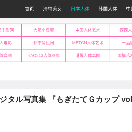
首页
清纯美女
日本人体
韩国人体
中
DAYデジタル写真集 『もぎたてＧカップ vol