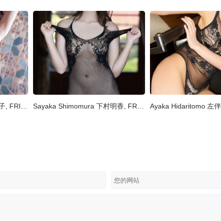
Nanako Kurosaki 黒嵜菜々子, FRIDAYデジタル写真集 『日本一バズってるBIKINI Vol.1』 Set.01
Sayaka Shimomura 下村明香, FRIDAYデジタル写真集 『Impact Beauty vol.2』 Set.01