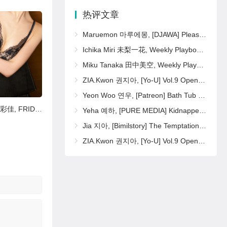
热评文章
Maruemon 마루에몽, [DJAWA] Please Sister Pearl
Ichika Miri 未梨一花, Weekly Playboy 2025 No.16 (週刊プレイボーイ 2025年16号)
Miku Tanaka 田中美空, Weekly Playboy 2025 No.16 (週刊プレイボーイ 2025年16号)
ZIA.Kwon 권지아, [Yo-U] Vol.9 Open Set.01
Yeon Woo 연우, [Patreon] Bath Tub Set.03
Ayaka Hidaritomo 左伴彩佳, FRIDAYデジタル写真集 「Left Vol.2 100ページ豪華版」 Set.04
Ichiha Amatsu 天津いちは, FRIDAYデジタル写真集 『元JR東日本社員がまさかのフルヌード vol.2』 Set.03
Yeha 예하, [PURE MEDIA] Kidnapped Basement Office Girl Set.02
Jia 지아, [Bimilstory] The Temptation of Black Qipao Set.02
ZIA.Kwon 권지아, [Yo-U] Vol.9 Open Set.02