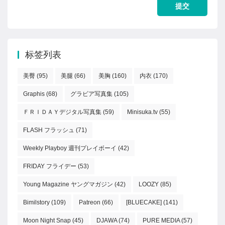
标签列表
美臀
(95)
美腿
(66)
美胸
(160)
内衣
(170)
Graphis
(68)
グラビア写真集
(105)
ＦＲＩＤＡＹデジタル写真集
(59)
Minisuka.tv
(55)
FLASH フラッシュ
(71)
Weekly Playboy 週刊プレイボーイ
(42)
FRIDAY フライデー
(53)
Young Magazine ヤングマガジン
(42)
LOOZY
(85)
Bimilstory
(109)
Patreon
(66)
[BLUECAKE]
(141)
Moon Night Snap
(45)
DJAWA
(74)
PURE MEDIA
(57)