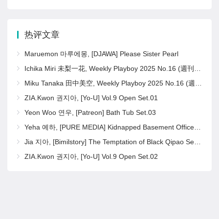
热评文章
Maruemon 마루에몽, [DJAWA] Please Sister Pearl
Ichika Miri 未梨一花, Weekly Playboy 2025 No.16 (週刊プレイボーイ 2025年16号)
Miku Tanaka 田中美空, Weekly Playboy 2025 No.16 (週刊プレイボーイ 2025年16号)
ZIA.Kwon 권지아, [Yo-U] Vol.9 Open Set.01
Yeon Woo 연우, [Patreon] Bath Tub Set.03
Yeha 예하, [PURE MEDIA] Kidnapped Basement Office Girl Set.02
Jia 지아, [Bimilstory] The Temptation of Black Qipao Set.02
ZIA.Kwon 권지아, [Yo-U] Vol.9 Open Set.02