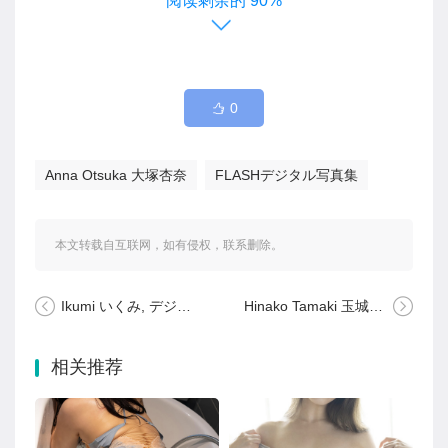
90%
0
Anna Otsuka 大塚杏奈
FLASHデジタル写真集
本文转载自互联网，如有侵权，联系删除。
Ikumi いくみ, デジタル写真集 Fantia 2025年01月合集 Set.05
Hinako Tamaki 玉城ひなこ, Minisuka.tv [b_gen_ppv01_tamaki_h14]
相关推荐