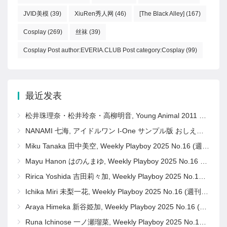
JVID美模
(39)
XiuRen秀人网
(46)
[The Black Alley]
(167)
Cosplay
(269)
丝袜
(39)
Cosplay Post author:EVERIA.CLUB Post category:Cosplay
(99)
最近发表
松井珠理奈・松井玲奈・高柳明音, Young Animal 2011 No.11 (ヤングアニマル 2011年11号)
NANAMI 七海, アイドルワン I-One サンプル版 おしえて！ななみ先生
Miku Tanaka 田中美空, Weekly Playboy 2025 No.16 (週刊プレイボーイ 2025年16号)
Mayu Hanon はのんまゆ, Weekly Playboy 2025 No.16 (週刊プレイボーイ 2025年16号)
Ririca Yoshida 吉田莉々加, Weekly Playboy 2025 No.16 (週刊プレイボーイ 2025年16号)
Ichika Miri 未梨一花, Weekly Playboy 2025 No.16 (週刊プレイボーイ 2025年16号)
Araya Himeka 新谷姫加, Weekly Playboy 2025 No.16 (週刊プレイボーイ 2025年16号)
Runa Ichinose 一ノ瀬瑠菜, Weekly Playboy 2025 No.16 (週刊プレイボーイ 2025年16号)