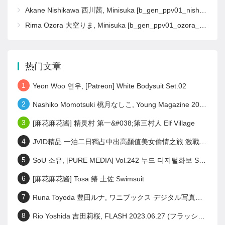
Akane Nishikawa 西川茜, Minisuka [b_gen_ppv01_nishikawa_a14]
Rima Ozora 大空りま, Minisuka [b_gen_ppv01_ozora_r16]
热门文章
1
Yeon Woo 연우, [Patreon] White Bodysuit Set.02
2
Nashiko Momotsuki 桃月なしこ, Young Magazine 2023 No.28 (ヤングマガジン 2023年28号)
3
[麻花麻花酱] 精灵村 第一&#038;第三村人 Elf Village
4
JVID精品 一泊二日獨占中出高顏值美女偷情之旅 激戰泡溫泉SEX啪啪啪! Set.02
5
SoU 소유, [PURE MEDIA] Vol.242 누드 디지털화보 Set.01
6
[麻花麻花酱] Tosa 䲠 土佐 Swimsuit
7
Runa Toyoda 豊田ルナ, ワニブックス デジタル写真集 『 君の笑顔が好きなんだ 』 Set.01
8
Rio Yoshida 吉田莉桜, FLASH 2023.06.27 (フラッシュ 2023年6月27日号)