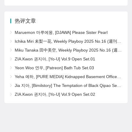
热评文章
Maruemon 마루에몽, [DJAWA] Please Sister Pearl
Ichika Miri 未梨一花, Weekly Playboy 2025 No.16 (週刊プレイボーイ 2025年16号)
Miku Tanaka 田中美空, Weekly Playboy 2025 No.16 (週刊プレイボーイ 2025年16号)
ZIA.Kwon 권지아, [Yo-U] Vol.9 Open Set.01
Yeon Woo 연우, [Patreon] Bath Tub Set.03
Yeha 예하, [PURE MEDIA] Kidnapped Basement Office Girl Set.02
Jia 지아, [Bimilstory] The Temptation of Black Qipao Set.02
ZIA.Kwon 권지아, [Yo-U] Vol.9 Open Set.02