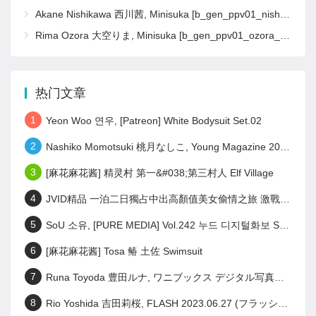
Akane Nishikawa 西川茜, Minisuka [b_gen_ppv01_nishikawa_a14]
Rima Ozora 大空りま, Minisuka [b_gen_ppv01_ozora_r16]
热门文章
1
Yeon Woo 연우, [Patreon] White Bodysuit Set.02
2
Nashiko Momotsuki 桃月なしこ, Young Magazine 2023 No.28 (ヤングマガジン 2023年28号)
3
[麻花麻花酱] 精灵村 第一&#038;第三村人 Elf Village
4
JVID精品 一泊二日獨占中出高顏值美女偷情之旅 激戰泡溫泉SEX啪啪啪! Set.02
5
SoU 소유, [PURE MEDIA] Vol.242 누드 디지털화보 Set.01
6
[麻花麻花酱] Tosa 䲠 土佐 Swimsuit
7
Runa Toyoda 豊田ルナ, ワニブックス デジタル写真集 『 君の笑顔が好きなんだ 』 Set.01
8
Rio Yoshida 吉田莉桜, FLASH 2023.06.27 (フラッシュ 2023年6月27日号)