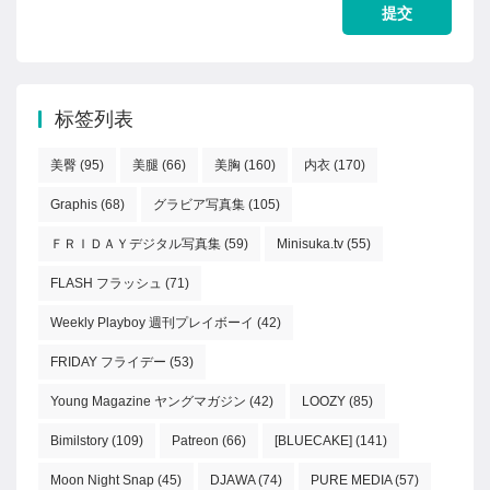
标签列表
美臀
(95)
美腿
(66)
美胸
(160)
内衣
(170)
Graphis
(68)
グラビア写真集
(105)
ＦＲＩＤＡＹデジタル写真集
(59)
Minisuka.tv
(55)
FLASH フラッシュ
(71)
Weekly Playboy 週刊プレイボーイ
(42)
FRIDAY フライデー
(53)
Young Magazine ヤングマガジン
(42)
LOOZY
(85)
Bimilstory
(109)
Patreon
(66)
[BLUECAKE]
(141)
Moon Night Snap
(45)
DJAWA
(74)
PURE MEDIA
(57)