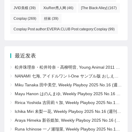
JVID美模
(39)
XiuRen秀人网
(46)
[The Black Alley]
(167)
Cosplay
(269)
丝袜
(39)
Cosplay Post author:EVERIA.CLUB Post category:Cosplay
(99)
最近发表
松井珠理奈・松井玲奈・高柳明音, Young Animal 2011 No.11 (ヤングアニマル 2011年11号)
NANAMI 七海, アイドルワン I-One サンプル版 おしえて！ななみ先生
Miku Tanaka 田中美空, Weekly Playboy 2025 No.16 (週刊プレイボーイ 2025年16号)
Mayu Hanon はのんまゆ, Weekly Playboy 2025 No.16 (週刊プレイボーイ 2025年16号)
Ririca Yoshida 吉田莉々加, Weekly Playboy 2025 No.16 (週刊プレイボーイ 2025年16号)
Ichika Miri 未梨一花, Weekly Playboy 2025 No.16 (週刊プレイボーイ 2025年16号)
Araya Himeka 新谷姫加, Weekly Playboy 2025 No.16 (週刊プレイボーイ 2025年16号)
Runa Ichinose 一ノ瀬瑠菜, Weekly Playboy 2025 No.16 (週刊プレイボーイ 2025年16号)