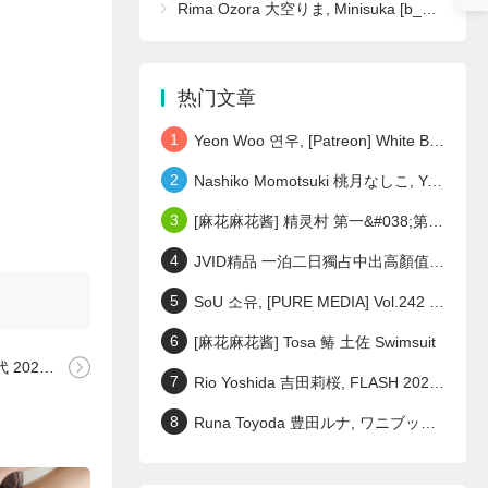
Rima Ozora 大空りま, Minisuka [b_gen_ppv01_ozora_r16]
热门文章
1
Yeon Woo 연우, [Patreon] White Bodysuit Set.02
2
Nashiko Momotsuki 桃月なしこ, Young Magazine 2023 No.28 (ヤングマガジン 2023年28号)
3
[麻花麻花酱] 精灵村 第一&#038;第三村人 Elf Village
4
JVID精品 一泊二日獨占中出高顏值美女偷情之旅 激戰泡溫泉SEX啪啪啪! Set.02
5
SoU 소유, [PURE MEDIA] Vol.242 누드 디지털화보 Set.01
6
[麻花麻花酱] Tosa 䲠 土佐 Swimsuit
月27日号)
7
Rio Yoshida 吉田莉桜, FLASH 2023.06.27 (フラッシュ 2023年6月27日号)
8
Runa Toyoda 豊田ルナ, ワニブックス デジタル写真集 『 君の笑顔が好きなんだ 』 Set.01