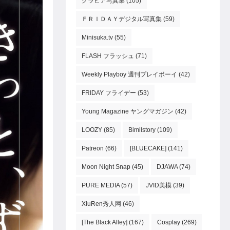
グラビア写真集
(105)
ＦＲＩＤＡＹデジタル写真集
(59)
Minisuka.tv
(55)
FLASH フラッシュ
(71)
Weekly Playboy 週刊プレイボーイ
(42)
FRIDAY フライデー
(53)
Young Magazine ヤングマガジン
(42)
LOOZY
(85)
Bimilstory
(109)
Patreon
(66)
[BLUECAKE]
(141)
Moon Night Snap
(45)
DJAWA
(74)
PURE MEDIA
(57)
JVID美模
(39)
XiuRen秀人网
(46)
[The Black Alley]
(167)
Cosplay
(269)