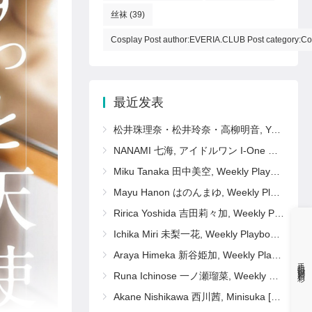
丝袜
(39)
Cosplay Post author:EVERIA.CLUB Post category:Co
最近发表
松井珠理奈・松井玲奈・高柳明音, Young Animal 2011 No.11 (ヤングアニマル 2011年11号)
NANAMI 七海, アイドルワン I-One サンプル版 おしえて！ななみ先生
Miku Tanaka 田中美空, Weekly Playboy 2025 No.16 (週刊プレイボーイ 2025年16号)
Mayu Hanon はのんまゆ, Weekly Playboy 2025 No.16 (週刊プレイボーイ 2025年16号)
Ririca Yoshida 吉田莉々加, Weekly Playboy 2025 No.16 (週刊プレイボーイ 2025年16号)
Ichika Miri 未梨一花, Weekly Playboy 2025 No.16 (週刊プレイボーイ 2025年16号)
Araya Himeka 新谷姫加, Weekly Playboy 2025 No.16 (週刊プレイボーイ 2025年16号)
手机扫码更精彩
Runa Ichinose 一ノ瀬瑠菜, Weekly Playboy 2025 No.16 (週刊プレイボーイ 2025年16号)
Akane Nishikawa 西川茜, Minisuka [b_gen_ppv01_nishikawa_a14]