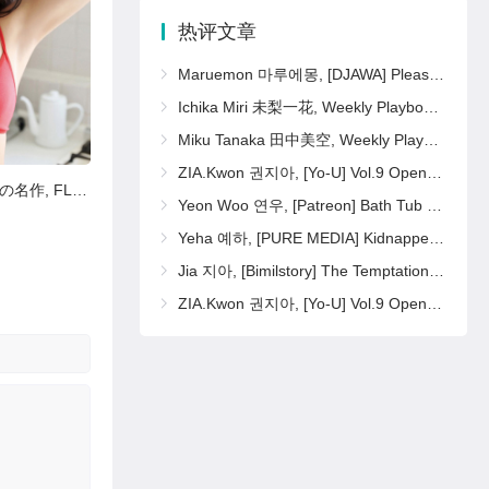
热评文章
Maruemon 마루에몽, [DJAWA] Please Sister Pearl
Ichika Miri 未梨一花, Weekly Playboy 2025 No.16 (週刊プレイボーイ 2025年16号)
Miku Tanaka 田中美空, Weekly Playboy 2025 No.16 (週刊プレイボーイ 2025年16号)
ZIA.Kwon 권지아, [Yo-U] Vol.9 Open Set.01
FLASHデジタル写真集の名作, FLASH 2025.07.15 (フラッシュ 2025年7月15日号)
Arie Fukae 深江有恵, FLASH 2025.07.15 (フラッシュ 2025年7月15日号)
Yeon Woo 연우, [Patreon] Bath Tub Set.03
Yeha 예하, [PURE MEDIA] Kidnapped Basement Office Girl Set.02
Jia 지아, [Bimilstory] The Temptation of Black Qipao Set.02
ZIA.Kwon 권지아, [Yo-U] Vol.9 Open Set.02