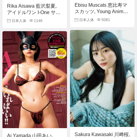
Ebisu Muscats 恵比寿マ
Rika Aisawa 藍沢梨夏,
スカッツ, Young Animal
アイドルワン I-One サン
2011 No.18 (ヤングアニ
プル版 フェティシズム
日本人体
5081
日本人体
1146
マル 2011年18号)
Sakura Kawasaki 川﨑桜,
Ai Yamada 山田あい,