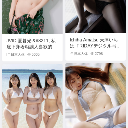
Ichiha Amatsu 天津いち
JVID 夏暮光 &#8211; 私
は, FRIDAYデジタル写真
底下穿著就讓人喜歡的性
集 『元JR東日本社員が
格美女 Set.01
日本人体
2798
日本人体
5005
まさかのフルヌード
vol.2』 Set.03