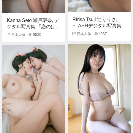
Ririsa Tsuji 辻りりさ,
Kanna Seto 瀬戸環奈, デ
FLASHデジタル写真集
ジタル写真集 「恋のはじ
「She is Perfect 前編」
まり」 Set.04
日本人体
4987
日本人体
5530
Set.02