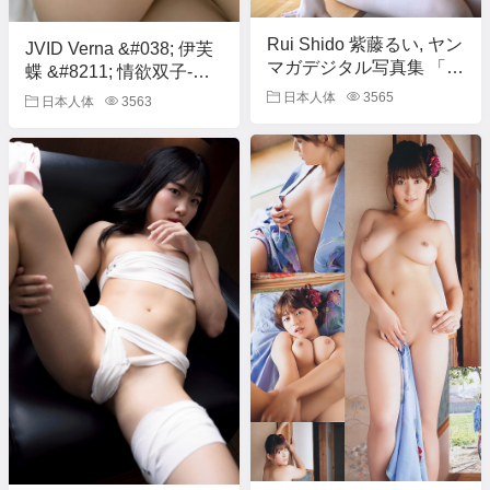
Rui Shido 紫藤るい, ヤン
JVID Verna &#038; 伊芙
マガデジタル写真集 「１
蝶 &#8211; 情欲双子-鹿
４０Ｐ完全版 ＮＥＸＴ推
女派对后的3P愿望
日本人体
3565
日本人体
3563
しガール！１～４」
Set.02
Set.04