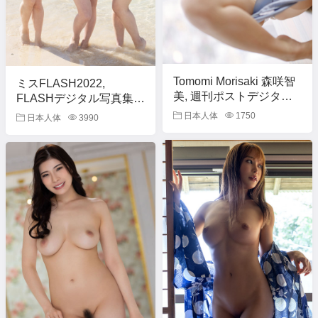
Tomomi Morisaki 森咲智
ミスFLASH2022,
美, 週刊ポストデジタル
FLASHデジタル写真集
写真集 『500万人のおっ
[新世代] Set.01
日本人体
1750
日本人体
3990
ぱい』 Set.04