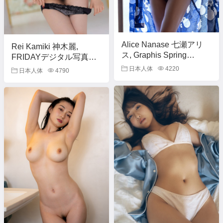
Alice Nanase 七瀬アリ
Rei Kamiki 神木麗,
ス, Graphis Spring
FRIDAYデジタル写真集
Special2 2025
「FINE PLAY」 Set.03
日本人体
4220
日本人体
4790
『Charismatic!』 Vol.05