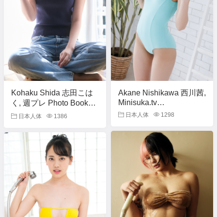
Kohaku Shida 志田こは
Akane Nishikawa 西川茜,
Minisuka.tv
く, 週プレ Photo Book
[b_gen_ppv01_nishikawa_a
「琥珀色の時」 Set.01
日本人体
1298
日本人体
1386