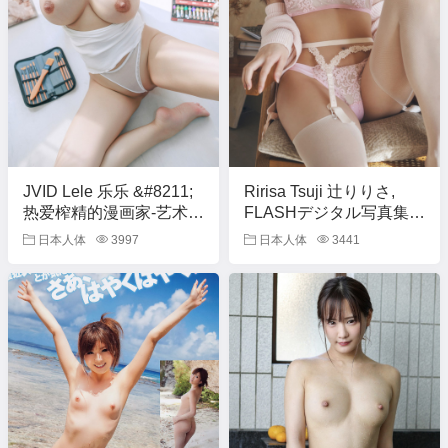
JVID Lele 乐乐 &#8211;
Ririsa Tsuji 辻りりさ,
热爱榨精的漫画家-艺术
FLASHデジタル写真集
家-生日限定尺度 Set.03
「She is Perfect 前編」
日本人体
3997
日本人体
3441
Set.03