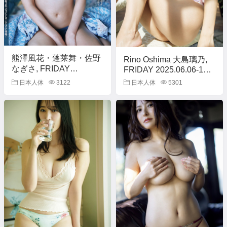
熊澤風花・蓬莱舞・佐野
Rino Oshima 大島璃乃,
なぎさ, FRIDAY
FRIDAY 2025.06.06-13
2025.06.06-13 (フライデ
(フライデー 2025年6月
日本人体
3122
日本人体
5301
ー 2025年6月06-13日号)
06-13日号)