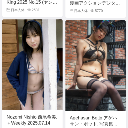
King 2025 No.15 (ヤング
漫画アクションデジタル
キング 2025年15号)
写真集 「濡れる、いい
日本人体
2531
日本人体
5770
女」 Set.01
Nozomi Nishio 西尾希美,
Agehasan Botto アゲハ
＋Weekly 2025.07.14
サン・ボット, 写真集 宇