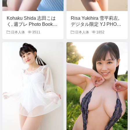
Kohaku Shida 志田こは
Risa Yukihira 雪平莉左,
く, 週プレ Photo Book
デジタル限定 YJ PHOTO
「琥珀色の時」 Set.02
BOOK 「キミが微笑め
日本人体
3511
日本人体
1852
ば…」 Set.02