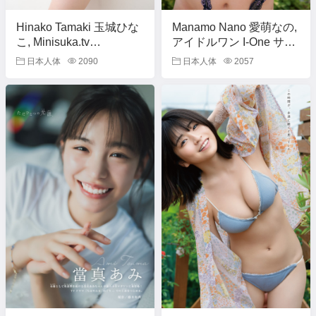
Hinako Tamaki 玉城ひな
Manamo Nano 愛萌なの,
こ, Minisuka.tv
アイドルワン I-One サン
[b_gen_ppv01_tamaki_h03]
プル版 なのゆにばーす
日本人体
2090
日本人体
2057