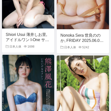
Shiori Usui 薄井しお里,
Nonoka Sera 世良のの
アイドルワン I-One サン
か, FRIDAY 2025.06.06-
プル版 濡染日記
13 (フライデー 2025年6
日本人体
1698
日本人体
5242
月06-13日号)