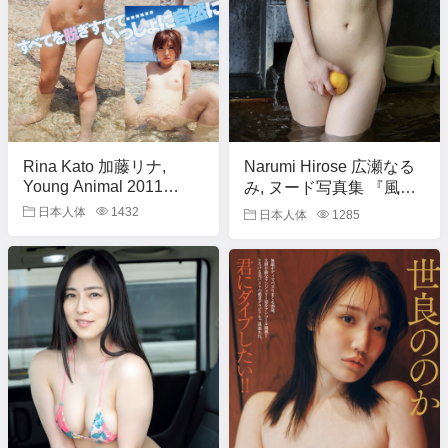
Rina Kato 加藤リナ,
Narumi Hirose 広瀬なる
Young Animal 2011
み, ヌード写真集 『風に
No.19 (ヤングアニマル
包まれて』 Set.01
日本人体
1432
日本人体
1285
2011年19号)