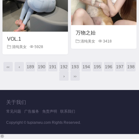
万物之始
VOL.1
清纯美女
3418
清纯美女
5928
‹‹
‹
189
190
191
192
193
194
195
196
197
198
›
››
关于我们
常见问题
广告服务
免责声明
联系我们
Copyright © tupianwu.com Rights Reserved.